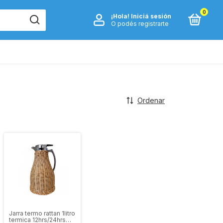
0
¡Hola!
Iniciá sesión
O podés registrarte
Ordenar
Jarra termo rattan 1litro
termica 12hrs/24hrs