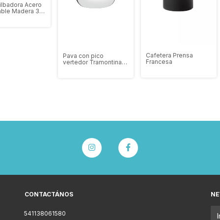
ilbadora Acero
able Madera 3.2
7
Cafetera Prensa
Pava con pico
Francesa
vertedor Tramontina
1.3Litros
CONTACTÁNOS
NE
541138061580