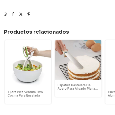
Productos relacionados
Espátula Pastelera De
Acero Para Alisado Plana
Doña Clara Dif.Tamaños
Tijera Pica Verdura Oxo
Cuch
Cocina Para Ensalada
Alum