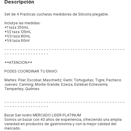
Descripción
Set de 4 Practicas cucharas medidoras de Silicona plegable.
Inclutye las medidas:
*1 taza 250ml,
*1/2 taza 125ml,
*1/3 taza 80ml,
*1/4 taza 60ml
- - - - - - - - - - - - - - - - - - - - - - - - - - - - - - - - - - - - - - - - - - - - - -
- - - - - - - - - - - - - - - - -
**ATENCION**
PODES COORDINAR TU ENVIO:
Martes: Pilar; Escobar; Maschwitz; Garin; Tortuguitas; Tigre; Pacheco
Jueves: Canning; Monte Grande; Ezeiza; Esteban Echeverría;
Temperley; Quilmes
- - - - - - - - - - - - - - - - - - - - - - - - - - - - - - - - - - - - - - - - - - - - - -
- - - - - - - - - - - - - - - - -
Bazar San Isidro MERCADO LIDER PLATINUM
Somos un bazar con 40 años de experiencia, ofreciendo una amplia
variedad en productos de gastronomía y con la mejor calidad del
mercado.