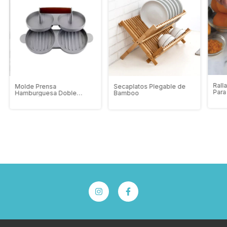
Rall
Molde Prensa
Secaplatos Plegable de
Para
Hamburguesa Doble
Bamboo
Aluminio Profesional