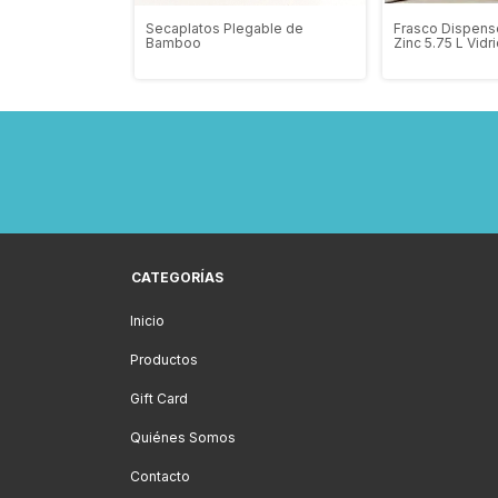
ino Zester Para
Secaplatos Plegable de
Frasco Dispens
Bamboo
Zinc 5.75 L Vidri
CATEGORÍAS
Inicio
Productos
Gift Card
Quiénes Somos
Contacto