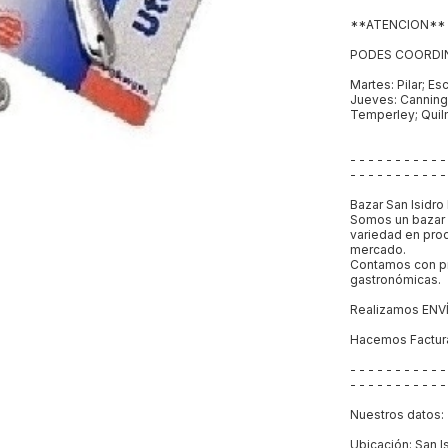
**ATENCION**
PODES COORDIN
Martes: Pilar; E
Jueves: Canning;
Temperley; Qui
- - - - - - - - - - -
- - - - - - - - - - -
Bazar San Isid
Somos un bazar 
variedad en prod
mercado.
Contamos con pr
gastronómicas.
Realizamos ENV
Hacemos Factur
- - - - - - - - - - -
- - - - - - - - - - -
Nuestros datos:
Ubicación: San Is