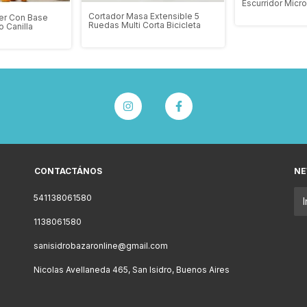
Escurridor Micro
Absorbente
Cortador Masa Extensible 5
er Con Base
Ruedas Multi Corta Bicicleta
o Canilla
CONTACTÁNOS
NE
541138061580
1138061580
sanisidrobazaronline@gmail.com
Nicolas Avellaneda 465, San Isidro, Buenos Aires