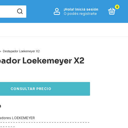
0
¡Hola!
Iniciá sesión
O podés registrarte
>
Destapador Loekemeyer X2
pador Loekemeyer X2
n
padores LOEKEMEYER
 - - - - - - - - - - - - - - - - - - - - - - - - - - - - - - - - - - -
 - - - - - -