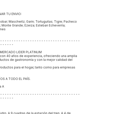
AR TU ENVIO:
scobar; Maschwitz; Garin; Tortuguitas; Tigre; Pacheco
 Monte Grande; Ezeiza; Esteban Echeverría;
lmes
 - - - - - - - - - - - - - - - - - - - - - - - - - - - - - - - - - - -
 - - - - - -
ro MERCADO LIDER PLATINUM
con 40 años de experiencia, ofreciendo una amplia
uctos de gastronomía y con la mejor calidad del
oductos para el hogar, tanto como para empresas
ÍOS A TODO EL PAÍS.
a A
 - - - - - - - - - - - - - - - - - - - - - - - - - - - - - - - - - - -
 - - - - - -
idro. A 9 cuadras de la estación del tren. A 4 de