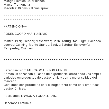
Mango Plastico Color Blanco
Marca: Tramontina
Medidas: 16 cms x 8 cms aprox
- - - - - - - - - - - - - - - - - - - - - - - - - - - - - - - - - - - - - - - - - - - - - -
- - - - - - - - - - - - - - - - -
**ATENCION**
PODES COORDINAR TU ENVIO:
Martes: Pilar; Escobar; Maschwitz; Garin; Tortuguitas; Tigre; Pacheco
Jueves: Canning; Monte Grande; Ezeiza; Esteban Echeverría;
Temperley; Quilmes
- - - - - - - - - - - - - - - - - - - - - - - - - - - - - - - - - - - - - - - - - - - - - -
- - - - - - - - - - - - - - - - -
Bazar San Isidro MERCADO LIDER PLATINUM
Somos un bazar con 40 años de experiencia, ofreciendo una amplia
variedad en productos de gastronomía y con la mejor calidad del
mercado.
Contamos con productos para el hogar, tanto como para empresas
gastronómicas.
Realizamos ENVÍOS A TODO EL PAÍS.
Hacemos Factura A