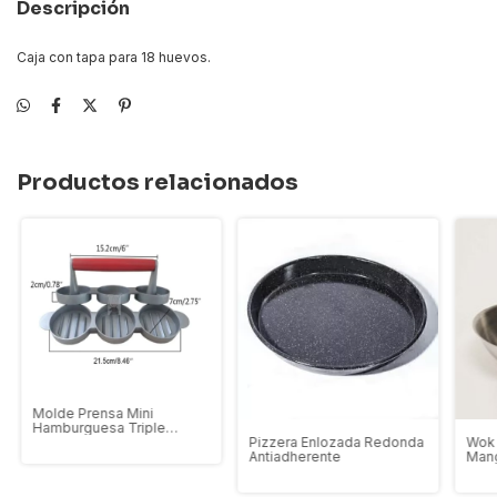
Descripción
Caja con tapa para 18 huevos.
Productos relacionados
Molde Prensa Mini
Hamburguesa Triple
Aluminio Profesional
Pizzera Enlozada Redonda
Wok 
Antiadherente
Man
Alga